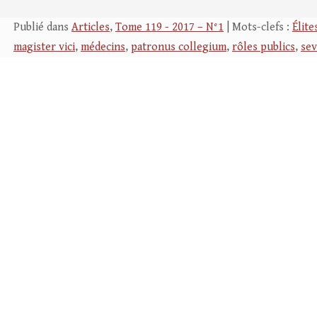
Publié dans
Articles
,
Tome 119 - 2017 – N°1
| Mots-clefs :
Élite
magister vici
,
médecins
,
patronus collegium
,
rôles publics
,
sev