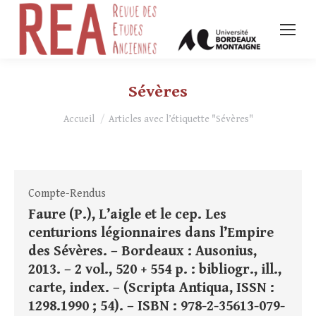
Sévères
Vous êtes ici :
Accueil
Articles avec l’étiquette "Sévères"
Compte-Rendus
Faure (P.), L’aigle et le cep. Les
centurions légionnaires dans l’Empire
des Sévères. – Bordeaux : Ausonius,
2013. – 2 vol., 520 + 554 p. : bibliogr., ill.,
carte, index. – (Scripta Antiqua, ISSN :
1298.1990 ; 54). – ISBN : 978-2-35613-079-