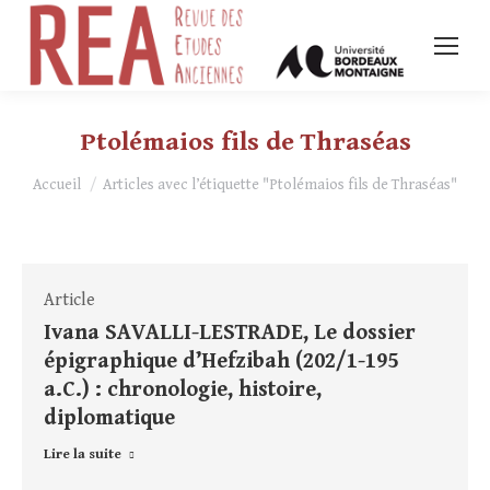
Ptolémaios fils de Thraséas
Vous êtes ici :
Accueil
Articles avec l’étiquette "Ptolémaios fils de Thraséas"
Article
Ivana SAVALLI-LESTRADE, Le dossier
épigraphique d’Hefzibah (202/1-195
a.C.) : chronologie, histoire,
diplomatique
Lire la suite