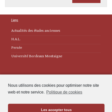
Liens
Actualités des études anciennes
H.A.L.
Persée
Université Bordeaux Montaigne
Mentions légales
Nous utilisons des cookies pour optimiser notre site
web et notre service.
Politique de cookies
Politique de cookies (UE)
Les accepter tous
Revue des Études Anciennes