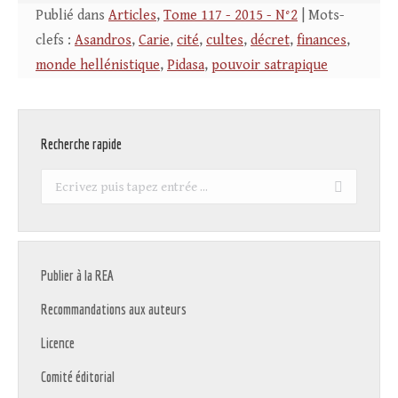
Publié dans
Articles
,
Tome 117 - 2015 - N°2
| Mots-
clefs :
Asandros
,
Carie
,
cité
,
cultes
,
décret
,
finances
,
monde hellénistique
,
Pidasa
,
pouvoir satrapique
Recherche rapide
Recherche
:
Publier à la REA
Recommandations aux auteurs
Licence
Comité éditorial