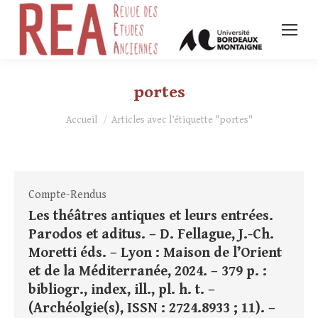
portes
Vous êtes ici :
Accueil
Articles avec l’étiquette "portes"
Compte-Rendus
Les théâtres antiques et leurs entrées.
Parodos et aditus. – D. Fellague, J.-Ch.
Moretti éds. – Lyon : Maison de l’Orient
et de la Méditerranée, 2024. – 379 p. :
bibliogr., index, ill., pl. h. t. –
(Archéolgie(s), ISSN : 2724.8933 ; 11). –