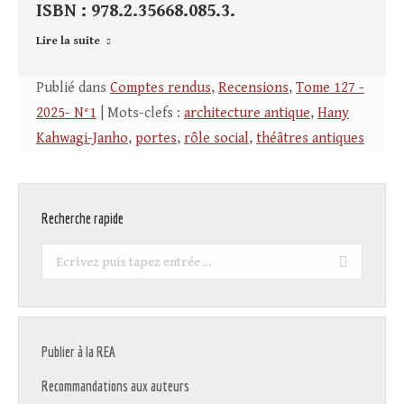
ISBN : 978.2.35668.085.3.
Lire la suite
Publié dans
Comptes rendus
,
Recensions
,
Tome 127 -
2025- N°1
| Mots-clefs :
architecture antique
,
Hany
Kahwagi-Janho
,
portes
,
rôle social
,
théâtres antiques
Recherche rapide
Recherche
:
Publier à la REA
Recommandations aux auteurs