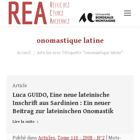
onomastique latine
Vous êtes ici :
Accueil
Articles avec l’étiquette "onomastique latine"
Article
Luca GUIDO, Eine neue lateinische
Inschrift aus Sardinien : Ein neuer
Beitrag zur lateinischen Onomastik
Lire la suite
Publié dans
Articles
,
Tome 110 - 2008 - N°2
| Mots-