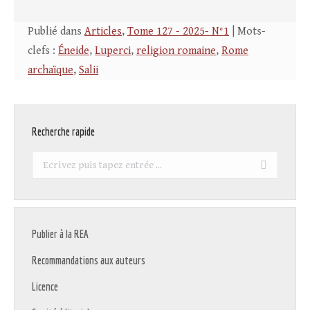
Publié dans
Articles
,
Tome 127 - 2025- N°1
| Mots-
clefs :
Éneide
,
Luperci
,
religion romaine
,
Rome
archaïque
,
Salii
Recherche rapide
Recherche
:
Publier à la REA
Recommandations aux auteurs
Licence