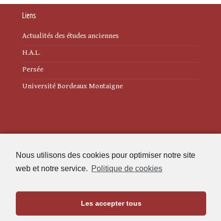
Liens
Actualités des études anciennes
H.A.L.
Persée
Université Bordeaux Montaigne
Mentions légales
Nous utilisons des cookies pour optimiser notre site
Politique de cookies (UE)
web et notre service.
Politique de cookies
Revue des Études Anciennes
Les accepter tous
Maison de l'Archéologie