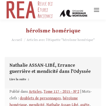
héroïsme homérique
Vous êtes ici :
Accueil
Articles avec l’étiquette "héroïsme homérique"
Nathalie ASSAN-LIBÉ, Errance
guerrière et mendicité dans l’Odyssée
Lire la suite
Publié dans
Articles
,
Tome 117 - 2015 - N°2
| Mots-
clefs :
doublets de personnages
,
héroïsme
homérique
,
mendicité
,
Nathalie Assan-Libé
,
quête
,