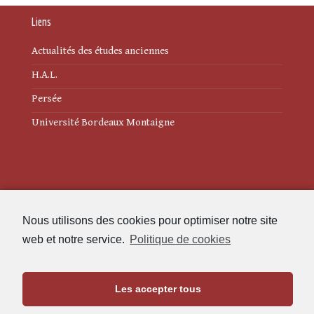
Liens
Actualités des études anciennes
H.A.L.
Persée
Université Bordeaux Montaigne
Mentions légales
Nous utilisons des cookies pour optimiser notre site
Politique de cookies (UE)
web et notre service.
Politique de cookies
Revue des Études Anciennes
Les accepter tous
Maison de l'Archéologie