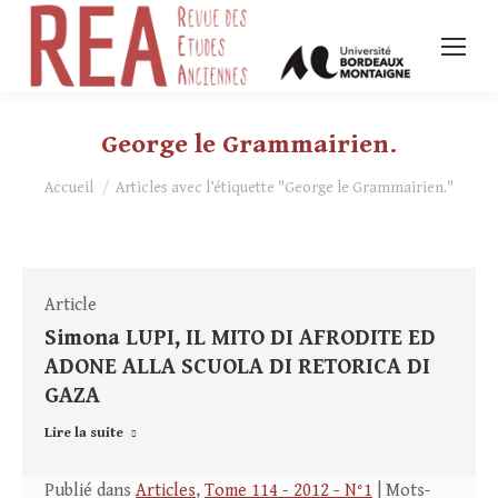
George le Grammairien.
Vous êtes ici :
Accueil
Articles avec l’étiquette "George le Grammairien."
Article
Simona LUPI, IL MITO DI AFRODITE ED
ADONE ALLA SCUOLA DI RETORICA DI
GAZA
Lire la suite
Publié dans
Articles
,
Tome 114 - 2012 - N°1
| Mots-