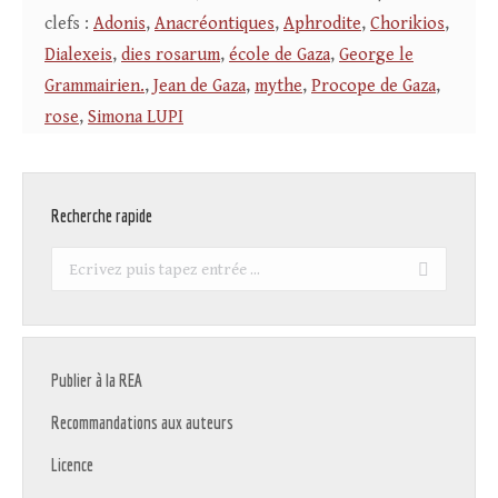
clefs :
Adonis
,
Anacréontiques
,
Aphrodite
,
Chorikios
,
Dialexeis
,
dies rosarum
,
école de Gaza
,
George le
Grammairien.
,
Jean de Gaza
,
mythe
,
Procope de Gaza
,
rose
,
Simona LUPI
Recherche rapide
Recherche
:
Publier à la REA
Recommandations aux auteurs
Licence