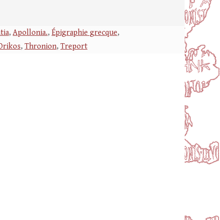
tia
,
Apollonia.
,
Épigraphie grecque
,
Orikos
,
Thronion
,
Treport