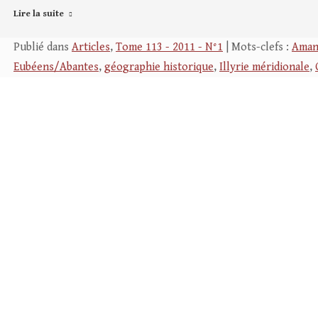
Lire la suite
Publié dans
Articles
,
Tome 113 - 2011 - N°1
| Mots-clefs :
Aman
Eubéens/Abantes
,
géographie historique
,
Illyrie méridionale
,