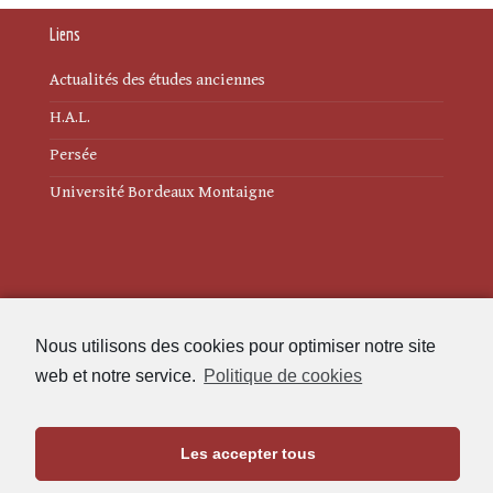
Liens
Actualités des études anciennes
H.A.L.
Persée
Université Bordeaux Montaigne
Mentions légales
Nous utilisons des cookies pour optimiser notre site
Politique de cookies (UE)
web et notre service.
Politique de cookies
Revue des Études Anciennes
Les accepter tous
Maison de l'Archéologie