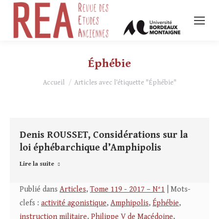
Éphébie
Vous êtes ici :
Accueil
Articles avec l’étiquette "Éphébie"
Denis ROUSSET, Considérations sur la
loi éphébarchique d’Amphipolis
Lire la suite
Publié dans
Articles
,
Tome 119 - 2017 – N°1
| Mots-
clefs :
activité agonistique
,
Amphipolis
,
Éphébie
,
instruction militaire
,
Philippe V de Macédoine
,