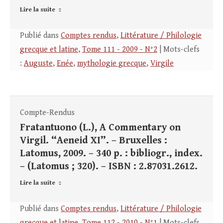
Lire la suite
Publié dans
Comptes rendus
,
Littérature / Philologie
grecque et latine
,
Tome 111 - 2009 - N°2
| Mots-clefs
:
Auguste
,
Enée
,
mythologie grecque
,
Virgile
Compte-Rendus
Fratantuono (L.), A Commentary on
Virgil. “Aeneid XI”. – Bruxelles :
Latomus, 2009. – 340 p. : bibliogr., index.
– (Latomus ; 320). – ISBN : 2.87031.2612.
Lire la suite
Publié dans
Comptes rendus
,
Littérature / Philologie
grecque et latine
,
Tome 112 - 2010 - N°1
| Mots-clefs