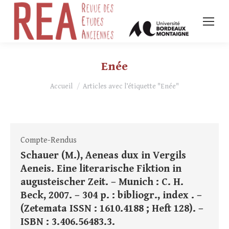
Enée
Vous êtes ici :
Accueil
Articles avec l’étiquette "Enée"
Compte-Rendus
Schauer (M.), Aeneas dux in Vergils
Aeneis. Eine literarische Fiktion in
augusteischer Zeit. – Munich : C. H.
Beck, 2007. – 304 p. : bibliogr., index . –
(Zetemata ISSN : 1610.4188 ; Heft 128). –
ISBN : 3.406.56483.3.