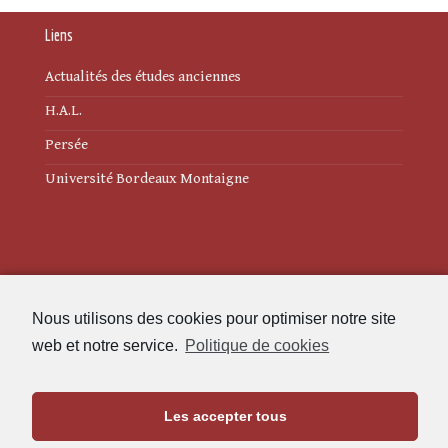
Liens
Actualités des études anciennes
H.A.L.
Persée
Université Bordeaux Montaigne
Mentions légales
Nous utilisons des cookies pour optimiser notre site
Politique de cookies (UE)
web et notre service.
Politique de cookies
Revue des Études Anciennes
Les accepter tous
Maison de l'Archéologie