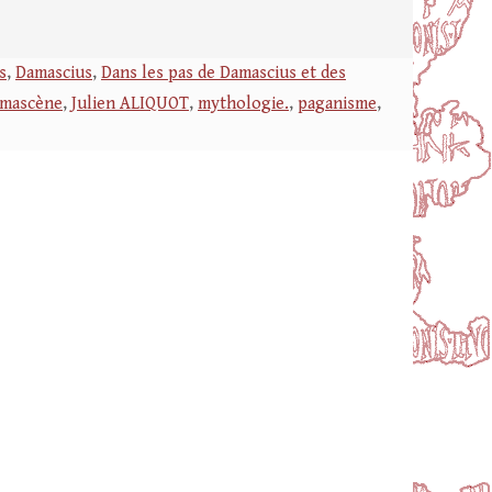
s
,
Damascius
,
Dans les pas de Damascius et des
Damascène
,
Julien ALIQUOT
,
mythologie.
,
paganisme
,