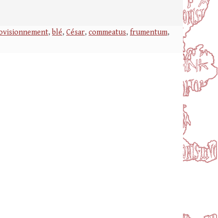
ovisionnement
,
blé
,
César
,
commeatus
,
frumentum
,