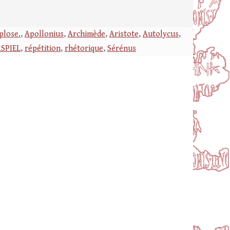
plose.
,
Apollonius
,
Archimède
,
Aristote
,
Autolycus
,
RSPIEL
,
répétition
,
rhétorique
,
Sérénus