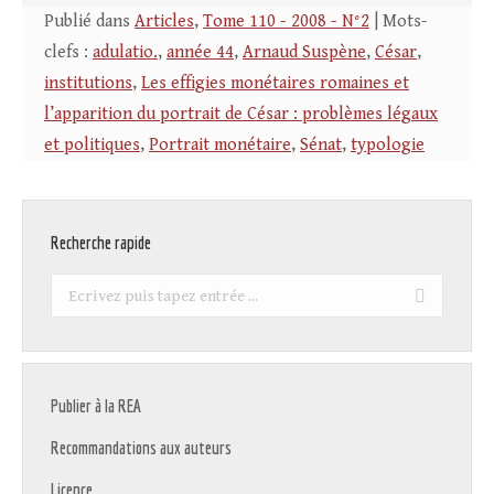
Publié dans
Articles
,
Tome 110 - 2008 - N°2
| Mots-
clefs :
adulatio.
,
année 44
,
Arnaud Suspène
,
César
,
institutions
,
Les effigies monétaires romaines et
l’apparition du portrait de César : problèmes légaux
et politiques
,
Portrait monétaire
,
Sénat
,
typologie
Recherche rapide
Recherche
:
Publier à la REA
Recommandations aux auteurs
Licence