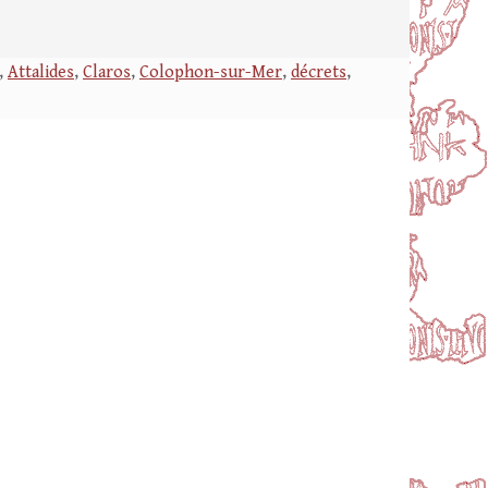
,
Attalides
,
Claros
,
Colophon-sur-Mer
,
décrets
,