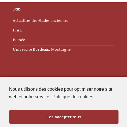
Liens
Actualités des études anciennes
H.A.L.
Persée
Université Bordeaux Montaigne
Mentions légales
Nous utilisons des cookies pour optimiser notre site
Politique de cookies (UE)
web et notre service.
Politique de cookies
Revue des Études Anciennes
Les accepter tous
Maison de l'Archéologie