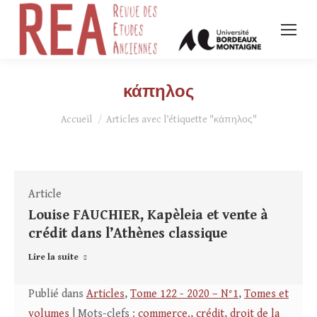
κάπηλος
Vous êtes ici :
Accueil
Articles avec l’étiquette "κάπηλος"
Article
Louise FAUCHIER, Kapèleia et vente à
crédit dans l’Athènes classique
Lire la suite
Publié dans
Articles
,
Tome 122 - 2020 – N°1
,
Tomes et
volumes
| Mots-clefs :
commerce.
,
crédit
,
droit de la