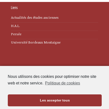
Liens
Actualités des études anciennes
H.A.L.
Persée
Université Bordeaux Montaigne
Mentions légales
Nous utilisons des cookies pour optimiser notre site
Politique de cookies (UE)
web et notre service.
Politique de cookies
Revue des Études Anciennes
Les accepter tous
Maison de l'Archéologie