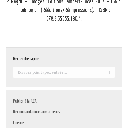
P. Ragot. – Limoges : Éditions Lambert-Lucas, 2017. – 156 p.
Article
: bibliogr. – (Rééditions/Réimpressions). – ISBN :
suivant
978.2.35935.180.4.
:
Recherche rapide
Recherche
:
Publier à la REA
Recommandations aux auteurs
Licence