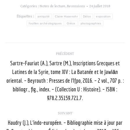
Catégories :
Notes de lecture
,
Recensions
24 juillet 2018
Étiquettes :
antiquité
Claire Hasenohr
Délos
exposition
fouilles archéologiques
Grèce
photographies
Navigation
PRÉCÉDENT
article
Sartre-Fauriat (A.), Sartre (M.), Inscriptions Grecques et
Latines de la Syrie, tome XIV : La Batanée et le Jawlān
oriental. – Beyrouth : Presses de l’Ifpo, 2016. – 2 vol., 707 p. :
Article
précédent
bibliogr., fig., index. – (Collection U : Histoire). – ISBN :
:
978.2.35159.721.7.
SUIVANT
Haudry (J.), L’indo-européen. – Bibliographie mise à jour par