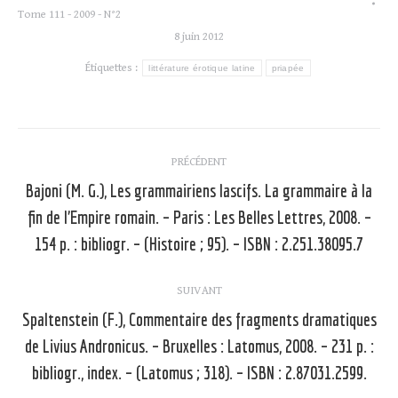
Tome 111 - 2009 - N°2
8 juin 2012
Étiquettes :
littérature érotique latine
priapée
Navigation
PRÉCÉDENT
article
Bajoni (M. G.), Les grammairiens lascifs. La grammaire à la
fin de l’Empire romain. – Paris : Les Belles Lettres, 2008. –
Article
précédent
154 p. : bibliogr. – (Histoire ; 95). – ISBN : 2.251.38095.7
:
SUIVANT
Spaltenstein (F.), Commentaire des fragments dramatiques
de Livius Andronicus. – Bruxelles : Latomus, 2008. – 231 p. :
Article
suivant
bibliogr., index. – (Latomus ; 318). – ISBN : 2.87031.2599.
: