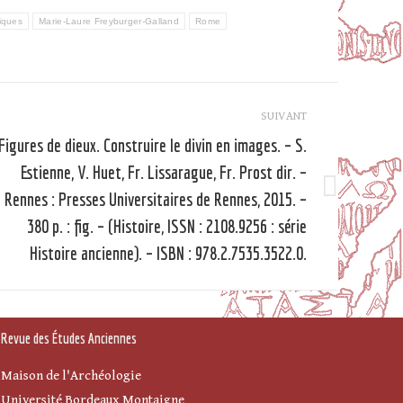
tiques
Marie-Laure Freyburger-Galland
Rome
SUIVANT
Figures de dieux. Construire le divin en images. – S.
Estienne, V. Huet, Fr. Lissarague, Fr. Prost dir. –
Rennes : Presses Universitaires de Rennes, 2015. –
Article
suivant
380 p. : fig. – (Histoire, ISSN : 2108.9256 : série
Histoire ancienne). – ISBN : 978.2.7535.3522.0.
Revue des Études Anciennes
Maison de l'Archéologie
Université Bordeaux Montaigne