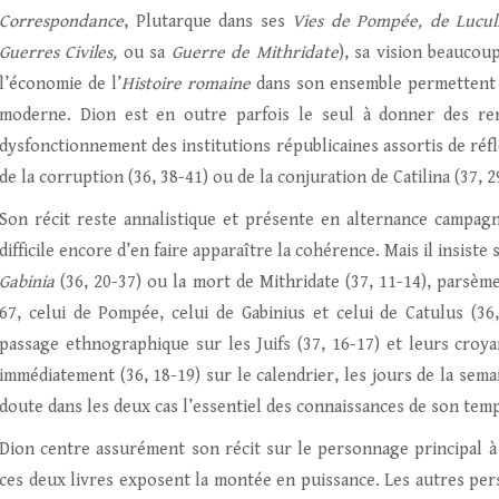
Correspondance
, Plutarque dans ses
Vies de Pompée, de Lucull
Guerres Civiles,
ou sa
Guerre de Mithridate
), sa vision beaucou
l’économie de l’
Histoire romaine
dans son ensemble permettent u
moderne. Dion est en outre parfois le seul à donner des re
dysfonctionnement des institutions républicaines assortis de ré
de la corruption (36, 38-41) ou de la conjuration de Catilina (37, 2
Son récit reste annalistique et présente en alternance campagne
difficile encore d’en faire apparaître la cohérence. Mais il insist
Gabinia
(36, 20-37) ou la mort de Mithridate (37, 11-14), parsèm
67, celui de Pompée, celui de Gabinius et celui de Catulus (36,
passage ethnographique sur les Juifs (37, 16-17) et leurs croy
immédiatement (36, 18-19) sur le calendrier, les jours de la sem
doute dans les deux cas l’essentiel des connaissances de son tem
Dion centre assurément son récit sur le personnage principal à
ces deux livres exposent la montée en puissance. Les autres per