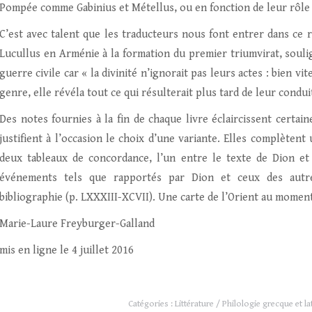
Pompée comme Gabinius et Métellus, ou en fonction de leur rôle
C’est avec talent que les traducteurs nous font entrer dans ce 
Lucullus en Arménie à la formation du premier triumvirat, souli
guerre civile car « la divinité n’ignorait pas leurs actes : bien
genre, elle révéla tout ce qui résulterait plus tard de leur conduit
Des notes fournies à la fin de chaque livre éclaircissent certa
justifient à l’occasion le choix d’une variante. Elles complètent
deux tableaux de concordance, l’un entre le texte de Dion et c
événements tels que rapportés par Dion et ceux des autre
bibliographie (p. LXXXIII-XCVII). Une carte de l’Orient au mom
Marie-Laure Freyburger-Galland
mis en ligne le 4 juillet 2016
Catégories :
Littérature / Philologie grecque et la