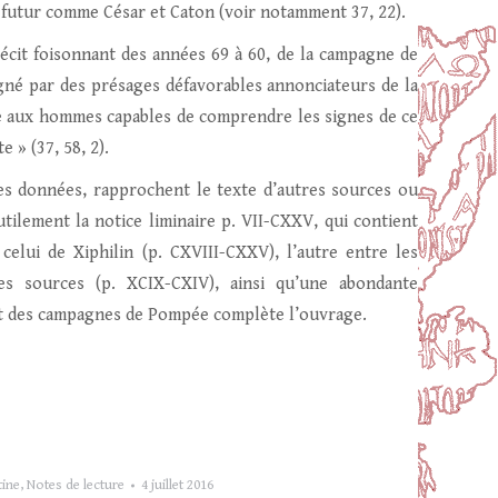
 futur comme César et Caton (voir notamment 37, 22).
récit foisonnant des années 69 à 60, de la campagne de
gné par des présages défavorables annonciateurs de la
 vite aux hommes capables de comprendre les signes de ce
e » (37, 58, 2).
ines données, rapprochent le texte d’autres sources ou
 utilement la notice liminaire p. VII-CXXV, qui contient
elui de Xiphilin (p. CXVIII-CXXV), l’autre entre les
s sources (p. XCIX-CXIV), ainsi qu’une abondante
ent des campagnes de Pompée complète l’ouvrage.
tine
,
Notes de lecture
4 juillet 2016