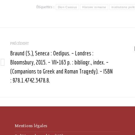
Étiquettes :
Dion Cassius
Histoire romaine
institutions poli
Navigation
article
PRÉCÉDENT
Braund (S.), Seneca : Oedipus. – Londres :
Bloomsbury, 2015. – VII+163 p. : bibliogr., index. –
Article
(Companions to Greek and Roman Tragedy). – ISBN
précédent
: 978.1.4742.3478.8.
:
:
Mentions légales