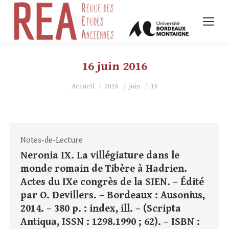
16 juin 2016
Vous êtes ici :
Accueil
2016
juin
16
Notes-de-Lecture
Neronia IX. La villégiature dans le
monde romain de Tibère à Hadrien.
Actes du IXe congrès de la SIEN. – Édité
par O. Devillers. – Bordeaux : Ausonius,
2014. – 380 p. : index, ill. – (Scripta
Antiqua, ISSN : 1298.1990 ; 62). – ISBN :