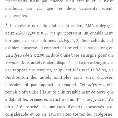
inscriptions n’est pas encore bien établie et il n’est
d’ailleurs pas sûr que les deux bâtiments soient
des temples.
À l’extrémité nord du plateau du milieu, AMA a dégagé
deux
oikoi
(2,90 x 8,50 m) qui portaient un entablement
dorique, mais sans colonnes (cf. Fig. 1, 2). Seul celui du sud
est bien conservé : il comportait une cella de 5m de long et
un
adyton
de 2 x 2,90 m, doté d’une base en argile pour un
xoanon
. Deux autels étaient disposés de façon orthogonale
par rapport aux temples, ce qui est très rare (à Délos, au
Dioskourion des autels multiples sont aussi disposés
latéralement par rapport au temple). Cet
adyton
a été
rempli d’offrandes à la suite d’un tremblement de terre qui
e
a détruit les premières structures au III
s. av. J.-C. et n’a
plus été touché. La moisson d’objets conservés est
considérable et on ne saurait citer toutes les catégories