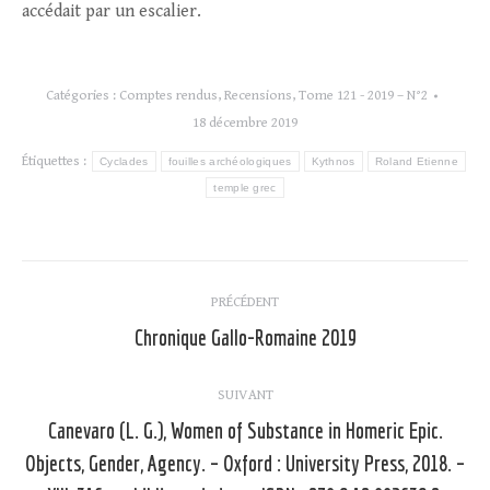
accédait par un escalier.
Catégories :
Comptes rendus
,
Recensions
,
Tome 121 - 2019 – N°2
18 décembre 2019
Étiquettes :
Cyclades
fouilles archéologiques
Kythnos
Roland Etienne
temple grec
Navigation
PRÉCÉDENT
article
Chronique Gallo-Romaine 2019
Article
précédent
:
SUIVANT
Canevaro (L. G.), Women of Substance in Homeric Epic.
Objects, Gender, Agency. – Oxford : University Press, 2018. –
Article