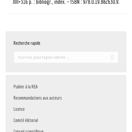
suivant
XIII+316 p. : bibliogr., index. – ISBN : 978.0.19.882630.9.
:
Recherche rapide
Recherche
:
Publier à la REA
Recommandations aux auteurs
Licence
Comité éditorial
Conseil scientifique