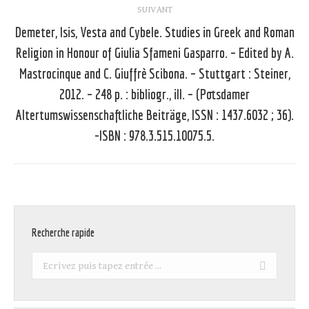
SUIVANT
Demeter, Isis, Vesta and Cybele. Studies in Greek and Roman
Religion in Honour of Giulia Sfameni Gasparro. – Edited by A.
Mastrocinque and C. Giuffrè Scibona. – Stuttgart : Steiner,
Article
2012. – 248 p. : bibliogr., ill. – (Potsdamer
suivant
Altertumswissenschaftliche Beiträge, ISSN : 1437.6032 ; 36).
:
-ISBN : 978.3.515.10075.5.
Recherche rapide
Recherche
: