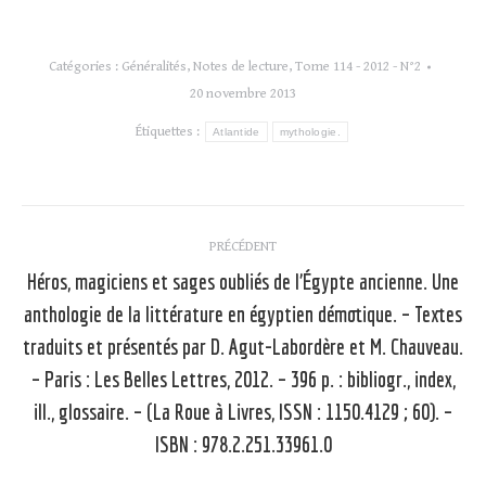
Catégories :
Généralités
,
Notes de lecture
,
Tome 114 - 2012 - N°2
20 novembre 2013
Étiquettes :
Atlantide
mythologie.
Navigation
PRÉCÉDENT
article
Héros, magiciens et sages oubliés de l’Égypte ancienne. Une
anthologie de la littérature en égyptien démotique. – Textes
traduits et présentés par D. Agut-Labordère et M. Chauveau.
Article
– Paris : Les Belles Lettres, 2012. – 396 p. : bibliogr., index,
précédent
ill., glossaire. – (La Roue à Livres, ISSN : 1150.4129 ; 60). –
:
ISBN : 978.2.251.33961.0