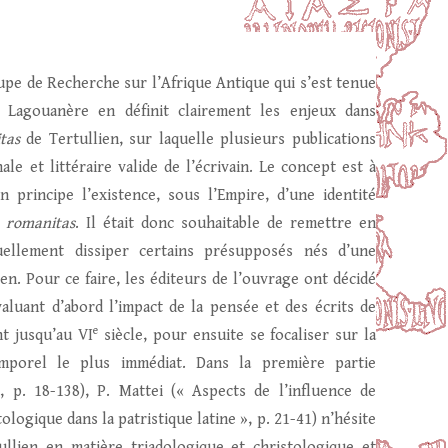
upe de Recherche sur l’Afrique Antique qui s’est tenue
J. Lagouanère en définit clairement les enjeux dans
itas
de Tertullien, sur laquelle plusieurs publications
ale et littéraire valide de l’écrivain. Le concept est à
 principe l’existence, sous l’Empire, d’une identité
a
romanitas
. Il était donc souhaitable de remettre en
uellement dissiper certains présupposés nés d’une
lien. Pour ce faire, les éditeurs de l’ouvrage ont décidé
luant d’abord l’impact de la pensée et des écrits de
e
nt jusqu’au VI
siècle, pour ensuite se focaliser sur la
mporel le plus immédiat. Dans la première partie
», p. 18-138), P. Mattei (« Aspects de l’influence de
ologique dans la patristique latine », p. 21-41) n’hésite
ullien en matière triadologique et christologique et