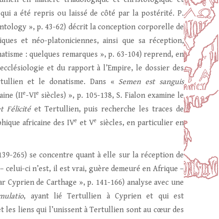
ui a été repris ou laissé de côté par la postérité. P.
Ontology », p. 43-62) décrit la conception corporelle de
iques et néo-platoniciennes, ainsi que sa réception,
natisme : quelques remarques », p. 63-104) reprend, en
ecclésiologie et du rapport à l’Empire, le dossier des
rtullien et le donatisme. Dans «
Semen est sanguis
e
e
aine (II
-VI
siècles) », p. 105-138, S. Fialon examine le
t Félicité
et Tertullien, puis recherche les traces de
e
e
hique africaine des IV
et V
siècles, en particulier en
 139-265) se concentre quant à elle sur la réception de
– celui-ci n’est, il est vrai, guère demeuré en Afrique –
ar Cyprien de Carthage », p. 141-166) analyse avec une
mulatio
, ayant lié Tertullien à Cyprien et qui est
 les liens qui l’unissent à Tertullien sont au cœur des