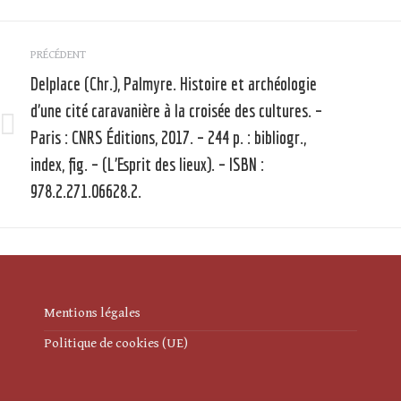
Navigation
PRÉCÉDENT
article
Delplace (Chr.), Palmyre. Histoire et archéologie
d’une cité caravanière à la croisée des cultures. –
Paris : CNRS Éditions, 2017. – 244 p. : bibliogr.,
Article
précédent
index, fig. – (L’Esprit des lieux). – ISBN :
:
:
978.2.271.06628.2.
Mentions légales
Politique de cookies (UE)