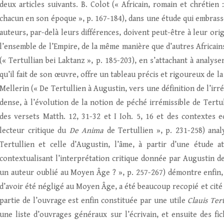
deux articles suivants. B. Colot (« Africain, romain et chrétien
chacun en son époque », p. 167-184), dans une étude qui embras
auteurs, par-delà leurs différences, doivent peut-être à leur orig
l’ensemble de l’Empire, de la même manière que d’autres Africains
(« Tertullian bei Laktanz », p. 185-203), en s’attachant à analys
qu’il fait de son œuvre, offre un tableau précis et rigoureux de l
Mellerin (« De Tertullien à Augustin, vers une définition de l’irr
dense, à l’évolution de la notion de péché irrémissible de Tertu
des versets Matth. 12, 31-32 et I Ioh. 5, 16 et des contextes e
lecteur critique du
De Anima
de Tertullien », p. 231-258) an
Tertullien et celle d’Augustin, l’âme, à partir d’une étude 
contextualisant l’interprétation critique donnée par Augustin d
un auteur oublié au Moyen Âge ? », p. 257-267) démontre enfin, 
d’avoir été négligé au Moyen Âge, a été beaucoup recopié et cité 
partie de l’ouvrage est enfin constituée par une utile
Clauis Ter
une liste d’ouvrages généraux sur l’écrivain, et ensuite des fic