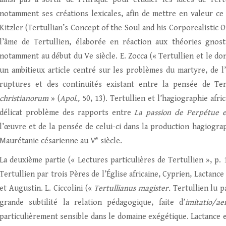
notamment ses créations lexicales, afin de mettre en valeur ce q
Kitzler (Tertullian’s Concept of the Soul and his Corporealistic 
l’âme de Tertullien, élaborée en réaction aux théories gnost
notamment au début du Ve siècle. E. Zocca (« Tertullien et le do
un ambitieux article centré sur les problèmes du martyre, de l’
ruptures et des continuités existant entre la pensée de Te
christianorum
» (
Apol.,
50, 13). Tertullien et l’hagiographie afric
délicat problème des rapports entre
La passion de Perpétue e
l’œuvre et de la pensée de celui-ci dans la production hagiograp
e
Maurétanie césarienne au V
siècle.
La deuxième partie (« Lectures particulières de Tertullien », p.
Tertullien par trois Pères de l’Église africaine, Cyprien, Lactance 
et Augustin. L. Ciccolini («
Tertullianus magister.
Tertullien lu p
grande subtilité la relation pédagogique, faite d’
imitatio/ae
particulièrement sensible dans le domaine exégétique. Lactance et