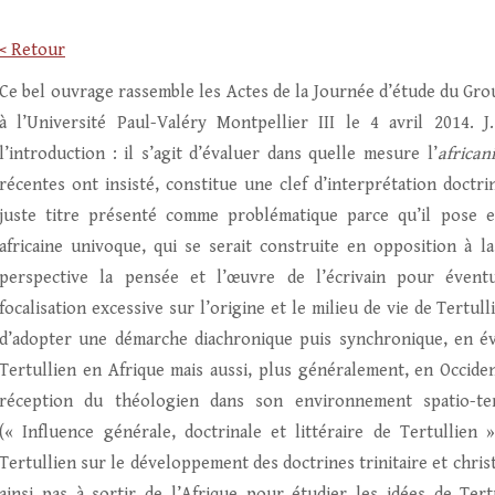
< Retour
Ce bel ouvrage rassemble les Actes de la Journée d’étude du Gro
à l’Université Paul-Valéry Montpellier III le 4 avril 2014. 
l’introduction : il s’agit d’évaluer dans quelle mesure l’
african
récentes ont insisté, constitue une clef d’interprétation doctrin
juste titre présenté comme problématique parce qu’il pose en
africaine univoque, qui se serait construite en opposition à l
perspective la pensée et l’œuvre de l’écrivain pour évent
focalisation excessive sur l’origine et le milieu de vie de Tertul
d’adopter une démarche diachronique puis synchronique, en éva
Tertullien en Afrique mais aussi, plus généralement, en Occide
réception du théologien dans son environnement spatio-te
(« Influence générale, doctrinale et littéraire de Tertullien 
Tertullien sur le développement des doctrines trinitaire et christ
ainsi pas à sortir de l’Afrique pour étudier les idées de Tert