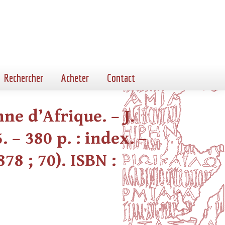
Rechercher
Acheter
Contact
nne d’Afrique. – J.
 – 380 p. : index. –
78 ; 70). ISBN :