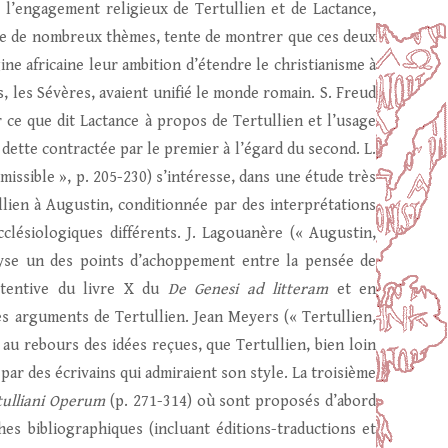
 : l’engagement religieux de Tertullien et de Lactance,
se de nombreux thèmes, tente de montrer que ces deux
ine africaine leur ambition d’étendre le christianisme à
, les Sévères, avaient unifié le monde romain. S. Freud
er ce que dit Lactance à propos de Tertullien et l’usage
a dette contractée par le premier à l’égard du second. L.
émissible », p. 205-230) s’intéresse, dans une étude très
llien à Augustin, conditionnée par des interprétations
cclésiologiques différents. J. Lagouanère (« Augustin,
alyse un des points d’achoppement entre la pensée de
attentive du livre X du
De Genesi ad litteram
et en
es arguments de Tertullien. Jean Meyers (« Tertullien,
au rebours des idées reçues, que Tertullien, bien loin
par des écrivains qui admiraient son style. La troisième
tulliani Operum
(p. 271-314) où sont proposés d’abord
hes bibliographiques (incluant éditions-traductions et