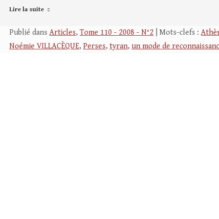
Lire la suite
Publié dans
Articles
,
Tome 110 - 2008 - N°2
| Mots-clefs :
Athè
Noémie VILLACÈQUE
,
Perses
,
tyran
,
un mode de reconnaissance