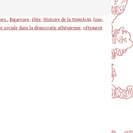
nes.
,
Bigarrure
,
élite
,
Histoire de la ποικιλçiα
,
luxe
,
 sociale dans la démocratie athénienne
,
vêtement