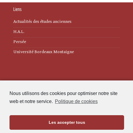
Liens
Actualités des études anciennes
H.A.L.
Persée
Université Bordeaux Montaigne
Mentions légales
Nous utilisons des cookies pour optimiser notre site
Politique de cookies (UE)
web et notre service.
Politique de cookies
Revue des Études Anciennes
Les accepter tous
Maison de l'Archéologie