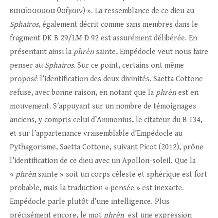
καταΐσσουσα θοῆισιν) ». La ressemblance de ce dieu au
Sphairos
, également décrit comme sans membres dans le
fragment DK B 29/LM D 92 est assurément délibérée. En
présentant ainsi la
phrèn
sainte, Empédocle veut nous faire
penser au
Sphairos
. Sur ce point, certains ont même
proposé l’identification des deux divinités. Saetta Cottone
refuse, avec bonne raison, en notant que la
phrèn
est en
mouvement. S’appuyant sur un nombre de témoignages
anciens, y compris celui d’Ammonius, le citateur du B 134,
et sur l’appartenance vraisemblable d’Empédocle au
Pythagorisme, Saetta Cottone, suivant Picot (2012), prône
l’identification de ce dieu avec un Apollon-soleil. Que la
«
phrèn
sainte » soit un corps céleste et sphérique est fort
probable, mais la traduction « pensée » est inexacte.
Empédocle parle plutôt d’une intelligence. Plus
précisément encore, le mot
phrèn
est une expression