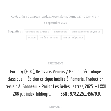
Catégories :
Comptes rendus
,
Recensions
,
Tome 127 - 2025- N°1
8 septembre 2025
Étiquettes :
cosmologie antique
Empédocle
philosophie et physique
Platon
Poésie antique
Simon Trépanier
Navigation
PRÉCÉDENT
article
Forberg (F. K.), De figvris Veneris / Manuel d’érotologie
classique. – Édition critique inédite É. Famerie. Traduction
Article
revue d’A. Bonneau. – Paris : Les Belles Lettres, 2025. – LXXII
précédent
+ 288 p. : index, bibliogr., ill. – ISBN : 978.2.251.45679.9.
:
SUIVANT