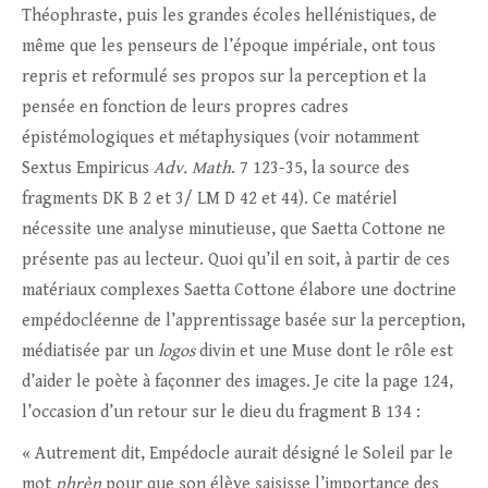
Théophraste, puis les grandes écoles hellénistiques, de
même que les penseurs de l’époque impériale, ont tous
repris et reformulé ses propos sur la perception et la
pensée en fonction de leurs propres cadres
épistémologiques et métaphysiques (voir notamment
Sextus Empiricus
Adv. Math
. 7 123-35, la source des
fragments DK B 2 et 3/ LM D 42 et 44). Ce matériel
nécessite une analyse minutieuse, que Saetta Cottone ne
présente pas au lecteur. Quoi qu’il en soit, à partir de ces
matériaux complexes Saetta Cottone élabore une doctrine
empédocléenne de l’apprentissage basée sur la perception,
médiatisée par un
logos
divin et une Muse dont le rôle est
d’aider le poète à façonner des images. Je cite la page 124,
l’occasion d’un retour sur le dieu du fragment B 134 :
« Autrement dit, Empédocle aurait désigné le Soleil par le
mot
phr
èn
pour que son élève saisisse l’importance des