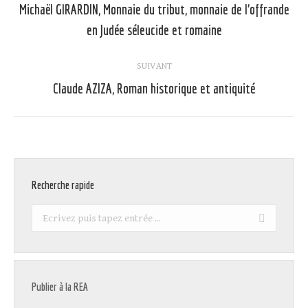
article
Michaël GIRARDIN, Monnaie du tribut, monnaie de l’offrande
Article
en Judée séleucide et romaine
précédent
:
SUIVANT
Claude AZIZA, Roman historique et antiquité
Article
suivant
:
Recherche rapide
Recherche
:
Publier à la REA