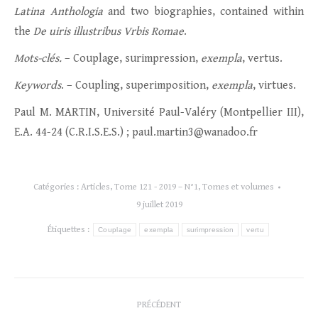
Latina Anthologia
and two biographies, contained within
the
De uiris illustribus Vrbis Romae
.
Mots-clés.
– Couplage, surimpression,
exempla
, vertus.
Keywords
. – Coupling, superimposition,
exempla
, virtues.
Paul M. MARTIN, Université Paul-Valéry (Montpellier III),
E.A. 44-24 (C.R.I.S.E.S.) ; paul.martin3@wanadoo.fr
Catégories :
Articles
,
Tome 121 - 2019 – N°1
,
Tomes et volumes
9 juillet 2019
Étiquettes :
Couplage
exempla
surimpression
vertu
Navigation
PRÉCÉDENT