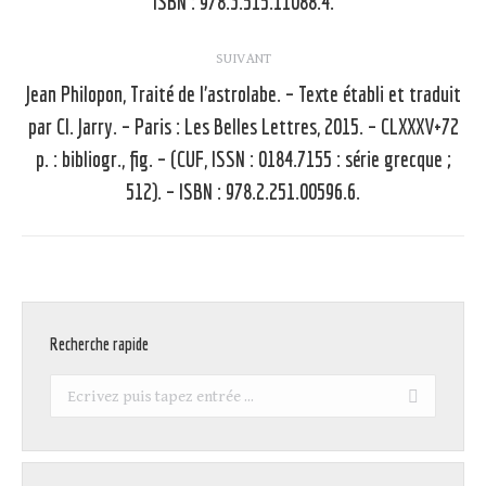
ISBN : 978.3.515.11088.4.
SUIVANT
Jean Philopon, Traité de l’astrolabe. – Texte établi et traduit
par Cl. Jarry. – Paris : Les Belles Lettres, 2015. – CLXXXV+72
Article
p. : bibliogr., fig. – (CUF, ISSN : 0184.7155 : série grecque ;
suivant
512). – ISBN : 978.2.251.00596.6.
:
Recherche rapide
Recherche
: