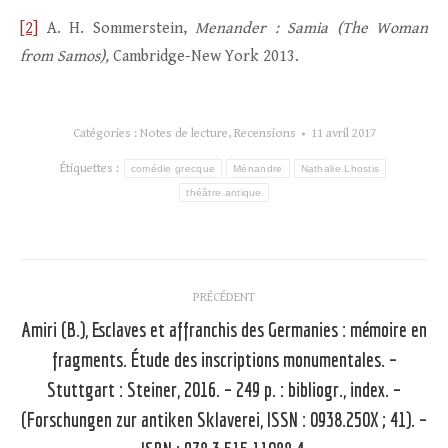
[2]
A. H. Sommerstein,
Menander : Samia (The Woman
from Samos),
Cambridge-New York 2013.
Catégories :
Notes de lecture
,
Recensions
11 avril 2017
Étiquettes :
comédie grecque
Ménandre
Nathalie Lhostis
théâtre antique
Navigation
PRÉCÉDENT
article
Amiri (B.), Esclaves et affranchis des Germanies : mémoire en
fragments. Étude des inscriptions monumentales. –
Stuttgart : Steiner, 2016. – 249 p. : bibliogr., index. –
Article
précédent
(Forschungen zur antiken Sklaverei, ISSN : 0938.250X ; 41). –
: