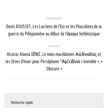
Navigation
PRÉCÉDENT
article
Denis ROUSSET, Les Locriens de l’Est et les Phocidiens de la
Article
guerre du Péloponnèse au début de l’époque hellénistique
précédent
:
SUIVANT
Alcorac Alonso DÉNIZ, Le mois macédonien Αὐδναῖος et
les fêtes d’hiver pour Perséphone *Ἀϝ(ι)δνά « Invisible », «
Article
suivant
Obscure »
:
Recherche rapide