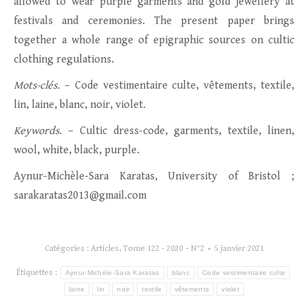
allowed to wear purple garments and gold jewellery at
festivals and ceremonies. The present paper brings
together a whole range of epigraphic sources on cultic
clothing regulations.
Mots-clés.
– Code vestimentaire culte, vêtements, textile,
lin, laine, blanc, noir, violet.
Keywords
. – Cultic dress-code, garments, textile, linen,
wool, white, black, purple.
Aynur-Michèle-Sara Karatas, University of Bristol ;
sarakaratas2013@gmail.com
Catégories :
Articles
,
Tome 122 - 2020 – N°2
5 janvier 2021
Étiquettes :
Aynur-Michèle-Sara Karatas
blanc
Code vestimentaire culte
laine
lin
noir
textile
vêtements
violet