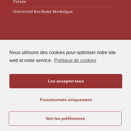
Persée
Université Bordeaux Montaigne
Mentions légales
Nous utilisons des cookies pour optimiser notre site
Politique de cookies (UE)
web et notre service.
Politique de cookies
Revue des Études Anciennes
Les accepter tous
Maison de l'Archéologie
Université Bordeaux Montaigne
Fonctionnels uniquement
33607 Pessac Cedex
05.57.12.45.63
Voir les préférences
rea@u-bordeaux-montaigne.fr