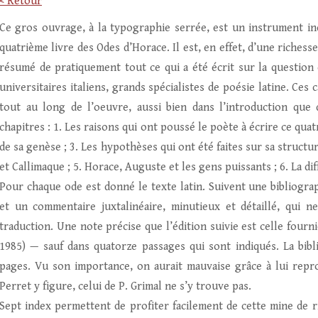
< Retour
Ce gros ouvrage, à la typographie serrée, est un instrument ind
quatrième livre des Odes d’Horace. Il est, en effet, d’une richess
résumé de pratiquement tout ce qui a été écrit sur la question
universitaires italiens, grands spécialistes de poésie latine. Ces
tout au long de l’oeuvre, aussi bien dans l’introduction que 
chapitres : 1. Les raisons qui ont poussé le poète à écrire ce qua
de sa genèse ; 3. Les hypothèses qui ont été faites sur sa structu
et Callimaque ; 5. Horace, Auguste et les gens puissants ; 6. La d
Pour chaque ode est donné le texte latin. Suivent une bibliogra
et un commentaire juxtalinéaire, minutieux et détaillé, qui n
traduction. Une note précise que l’édition suivie est celle fourn
1985) — sauf dans quatorze passages qui sont indiqués. La bibl
pages. Vu son importance, on aurait mauvaise grâce à lui repro
Perret y figure, celui de P. Grimal ne s’y trouve pas.
Sept index permettent de profiter facilement de cette mine de r