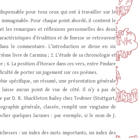
ispensable pour tous ceux qui ont à travailler sur le
e inimaginable. Pour chaque point abordé, il contient le
 et les remarques et réflexions personnelles des deux
 caractéristiques d’érudition et de finesse se retrouvent
dans le commentaire. L’introduction se divise en six
trième livre de Carmina ; 2. L’étude de sa chronologie et
re ; 4. La position d’Horace dans ces vers, entre Pindare
ifficulté de porter un jugement sur ces poèmes.
phie spécifique, un résumé, une présentation générale
e laisse aucun point de vue de côté. Il n’y a pas de
ie par D. R. Shackleton Bailey chez Teubner (Stuttgart,
iographie générale, classée, remplit une vingtaine de
cher quelques lacunes : par exemple, si le nom de J.
ichesses : un index des mots importants, un index des