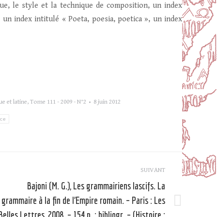
e, le style et la technique de composition, un index
un index intitulé « Poeta, poesia, poetica », un index
e et latine
,
Tome 111 - 2009 - N°2
8 juin 2012
ace
SUIVANT
Bajoni (M. G.), Les grammairiens lascifs. La
grammaire à la fin de l’Empire romain. – Paris : Les
Article
Belles Lettres, 2008. – 154 p. : bibliogr. – (Histoire ;