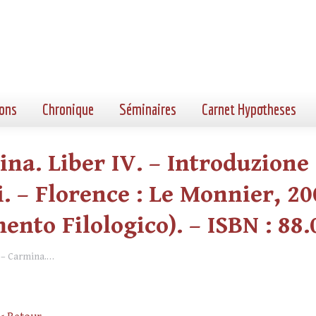
ons
Chronique
Séminaires
Carnet Hypotheses
mina. Liber IV. – Introduzion
li. – Florence : Le Monnier, 200
ento Filologico). – ISBN : 88.
. – Carmina.…