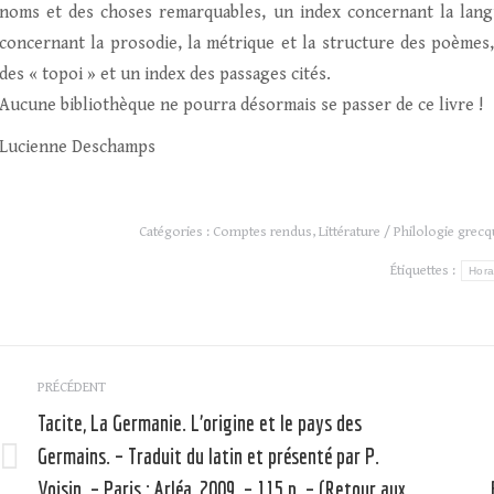
noms et des choses remarquables, un index concernant la langu
concernant la prosodie, la métrique et la structure des poèmes, 
des « topoi » et un index des passages cités.
Aucune bibliothèque ne pourra désormais se passer de ce livre !
Lucienne Deschamps
Catégories :
Comptes rendus
,
Littérature / Philologie grecqu
Étiquettes :
Hor
Navigation
PRÉCÉDENT
article
Tacite, La Germanie. L’origine et le pays des
Germains. – Traduit du latin et présenté par P.
Article
Voisin. – Paris : Arléa, 2009. – 115 p. – (Retour aux