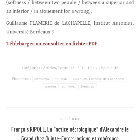
(softness / between two people / between a superior and
an inferior / in atonement for a wrong).
Guillaume FLAMERIE de LACHAPELLE, Institut Ausonius,
Université Bordeaux 3
Télécharger ou consulter en fichier PDF
Catégories :
Articles
,
Tome 113 - 2011 - N°1
18 juin 2012
Étiquettes :
clementia
douceur
Guillaume Flamerie de Lachapelle
pardon
punition.
Sénèque
Navigation
PRÉCÉDENT
article
François RIPOLL, La “notice nécrologique” d’Alexandre le
Article
Grand chez Quinte-Curce: logique et cohérence