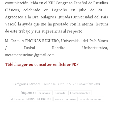
comunicación leída en el XIII Congreso Español de Estudios
Clásicos, celebrado en Logroño en julio de 2011.
Agradezco a la Dra. Milagros Quijada (Universidad del País
Vasco) la ayuda que me ha prestado con la atenta lectura
de este trabajo y sus sugerencias al respecto
M. Carmen ENCINAS REGUERO, Universidad del País Vasco
/ Euskal Herriko Unibertsitatea,
mcarmenencinas@gmail.com
Télécharger ou consulter en fichier PDF
Catégories :
Articles
,
Tome 114 - 2012 - N°2
12 novembre 2013
Étiquettes :
épiphanie
Euripide
Les Bacchantes
M. Carmen ENCINAS REGUERO
miracle du palais
récit de messager