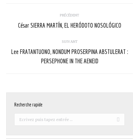
Navigation
PRÉCÉDENT
article
César SIERRA MARTÍN, EL HERÓDOTO NOSOLÓGICO
Article
précédent
:
SUIVANT
Lee FRATANTUONO, NONDUM PROSERPINA ABSTULERAT :
Article
PERSEPHONE IN THE AENEID
suivant
:
Recherche rapide
Recherche
: