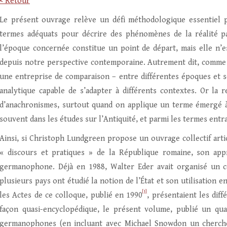
< Retour
Le présent ouvrage relève un défi méthodologique essentiel po
termes adéquats pour décrire des phénomènes de la réalité p
l’époque concernée constitue un point de départ, mais elle n’es
depuis notre perspective contemporaine. Autrement dit, comme l
une entreprise de comparaison – entre différentes époques et so
analytique capable de s’adapter à différents contextes. Or la 
d’anachronismes, surtout quand on applique un terme émergé à
souvent dans les études sur l’Antiquité, et parmi les termes entra
Ainsi, si Christoph Lundgreen propose un ouvrage collectif artic
« discours et pratiques » de la République romaine, son appr
germanophone. Déjà en 1988, Walter Eder avait organisé un co
plusieurs pays ont étudié la notion de l’État et son utilisation 
[1]
les Actes de ce colloque, publié en 1990
, présentaient les dif
façon quasi-encyclopédique, le présent volume, publié un quar
germanophones (en incluant avec Michael Snowdon un cherche