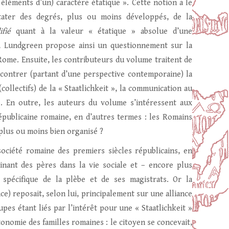
s éléments d’un) caractère étatique ». Cette notion a le
ater des degrés, plus ou moins développés, de la
ifié
quant à la valeur « étatique » absolue d’une
, Lundgreen propose ainsi un questionnement sur la
à Rome. Ensuite, les contributeurs du volume traitent de
contrer (partant d’une perspective contemporaine) la
(collectifs) de la « Staatlichkeit », la communication au
 ». En outre, les auteurs du volume s’intéressent aux
républicaine romaine, en d’autres termes : les Romains
) plus ou moins bien organisé ?
ociété romaine des premiers siècles républicains, en
nant des pères dans la vie sociale et – encore plus
e spécifique de la plèbe et de ses magistrats. Or la
nce) reposait, selon lui, principalement sur une alliance
pes étant liés par l’intérêt pour une « Staatlichkeit »
utonomie des familles romaines : le citoyen se concevait,