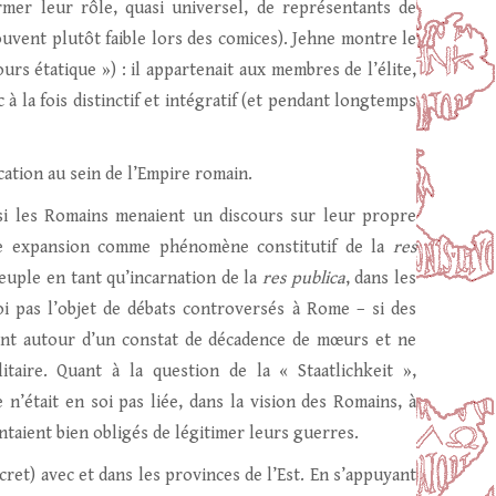
mer leur rôle, quasi universel, de représentants de
vent plutôt faible lors des comices). Jehne montre le
urs étatique ») : il appartenait aux membres de l’élite,
 la fois distinctif et intégratif (et pendant longtemps
tion au sein de l’Empire romain.
r si les Romains menaient un discours sur leur propre
ette expansion comme phénomène constitutif de la
res
euple en tant qu’incarnation de la
res publica
, dans les
soi pas l’objet de débats controversés à Rome – si des
laient autour d’un constat de décadence de mœurs et ne
taire. Quant à la question de la « Staatlichkeit »,
e n’était en soi pas liée, dans la vision des Romains, à
entaient bien obligés de légitimer leurs guerres.
ret) avec et dans les provinces de l’Est. En s’appuyant