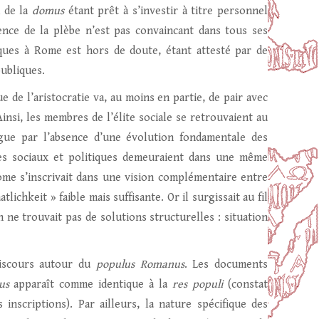
n de la
domus
étant prêt à s’investir à titre personnel
ence de la plèbe n’est pas convaincant dans tous ses
iques à Rome est hors de doute, étant attesté par de
publiques.
 de l’aristocratie va, au moins en partie, de pair avec
Ainsi, les membres de l’élite sociale se retrouvaient au
ngue par l’absence d’une évolution fondamentale des
ôles sociaux et politiques demeuraient dans une même
ome s’inscrivait dans une vision complémentaire entre
lichkeit » faible mais suffisante. Or il surgissait au fil
 ne trouvait pas de solutions structurelles : situation
discours autour du
populus Romanus
. Les documents
us
apparaît comme identique à la
res populi
(constat
inscriptions). Par ailleurs, la nature spécifique des