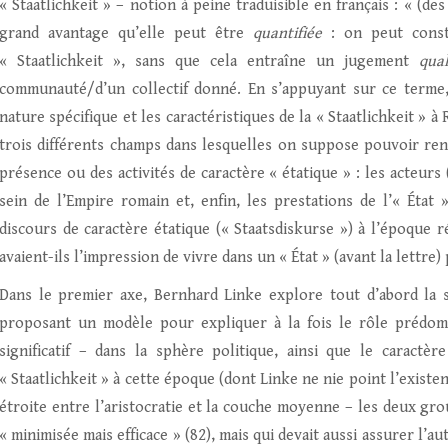
« Staatlichkeit » – notion à peine traduisible en français : « (de
grand avantage qu’elle peut être
quantifiée
: on peut const
« Staatlichkeit », sans que cela entraîne un jugement
qual
communauté/d’un collectif donné. En s’appuyant sur ce terme
nature spécifique et les caractéristiques de la « Staatlichkeit » 
trois différents champs dans lesquelles on suppose pouvoir ren
présence ou des activités de caractère « étatique » : les acteurs 
sein de l’Empire romain et, enfin, les prestations de l’« État
discours de caractère étatique (« Staatsdiskurse ») à l’époque 
avaient-ils l’impression de vivre dans un « État » (avant la lettre
Dans le premier axe, Bernhard Linke explore tout d’abord la s
proposant un modèle pour expliquer à la fois le rôle prédomi
significatif – dans la sphère politique, ainsi que le caractèr
« Staatlichkeit » à cette époque (dont Linke ne nie point l’existe
étroite entre l’aristocratie et la couche moyenne – les deux grou
« minimisée mais efficace » (82), mais qui devait aussi assurer l’a