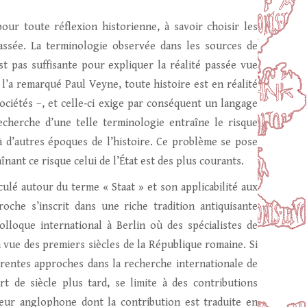
ur toute réflexion historienne, à savoir choisir les
assée. La terminologie observée dans les sources de
t pas suffisante pour expliquer la réalité passée vue
’a remarqué Paul Veyne, toute histoire est en réalité
ciétés –, et celle‑ci exige par conséquent un langage
recherche d’une telle terminologie entraîne le risque
 d’autres époques de l’histoire. Ce problème se pose
înant ce risque celui de l’État est des plus courants.
ulé autour du terme « Staat » et son applicabilité aux
oche s’inscrit dans une riche tradition antiquisante
lloque international à Berlin où des spécialistes de
en vue des premiers siècles de la République romaine. Si
férentes approches dans la recherche internationale de
t de siècle plus tard, se limite à des contributions
ur anglophone dont la contribution est traduite en