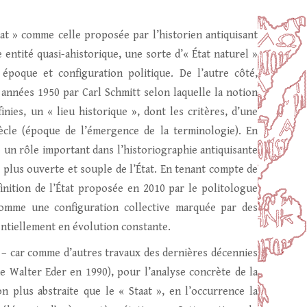
at » comme celle proposée par l’historien antiquisant
 entité quasi-ahistorique, une sorte d’« État naturel »
 époque et configuration politique. De l’autre côté,
années 1950 par Carl Schmitt selon laquelle la notion
inies, un « lieu historique », dont les critères, d’une
ècle (époque de l’émergence de la terminologie). En
un rôle important dans l’historiographie antiquisante
lus ouverte et souple de l’État. En tenant compte de
finition de l’État proposée en 2010 par le politologue
 comme une configuration collective marquée par des
ntiellement en évolution constante.
n – car comme d’autres travaux des dernières décennies
e Walter Eder en 1990), pour l’analyse concrète de la
on plus abstraite que le « Staat », en l’occurrence la