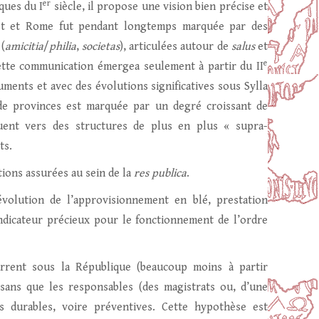
er
iques du I
siècle, il propose une vision bien précise et
’Est et Rome fut pendant longtemps marquée par des
(
amicitia
/
philia
,
societas
), articulées autour de
salus
et
e
cette communication émergea seulement à partir du II
ments et avec des évolutions significatives sous Sylla
de provinces est marquée par un degré croissant de
luent vers des structures de plus en plus « supra-
ts.
ations assurées au sein de la
res publica
.
évolution de l’approvisionnement en blé, prestation
ndicateur précieux pour le fonctionnement de l’ordre
rrent sous la République (beaucoup moins à partir
sans que les responsables (des magistrats ou, d’une
s durables, voire préventives. Cette hypothèse est