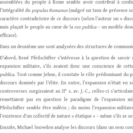
assemblées du peuple à Rome semble avoir contribué à confir
l’intégralité du
populus Romanus
(malgré un taux de présence sou
caractère contradictoire de ce discours (selon l’auteur un « disco
mais plaçait le peuple au cœur de la
res publica
– un modèle donc à
efficace).
Dans un deuxième axe sont analysées des structures de communica
D’abord, René Pfeilschifter s’intéresse à la question de savoi
expansion militaire, s’ils avaient donc une conscience de c
publica
. Tout comme Jehne, il constate le rôle prédominant du p
discours dominés par l’élite. En outre, l’expansion n’était en 
e
controverses surgissaient au II
s. av. J.-C., celles-ci s’articu
remettaient pas en question le paradigme de l’expansion mili
Pfeilschifter semble être indécis ; du moins l’expansion militair
l’existence d’un collectif de nature « étatique » – même s’ils se s
Ensuite, Michael Snowdon analyse les discours (dans un sens conc