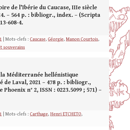
re de l’Ibérie du Caucase, IIIe siècle
. – 564 p. : bibliogr., index. – (Scripta
13-608-4.
1
| Mots-clefs :
Caucase
,
Géorgie
,
Manon Courtois
,
et souverains
 la Méditerranée hellénistique
é de Laval, 2021 – 478 p. : bibliogr.,
Phoenix n° 2, ISSN : 0223.5099 ; 571) –
1
| Mots-clefs :
Carthage
,
Henri ETCHETO
,