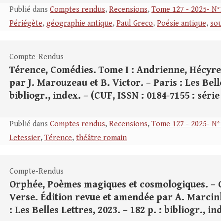
Publié dans
Comptes rendus
,
Recensions
,
Tome 127 - 2025- N°
Périégète
,
géographie antique
,
Paul Greco
,
Poésie antique
,
sou
Compte-Rendus
Térence, Comédies. Tome I : Andrienne, Hécyre. 
par J. Marouzeau et B. Victor. – Paris : Les Belle
bibliogr., index. – (CUF, ISSN : 0184-7155 : série
Publié dans
Comptes rendus
,
Recensions
,
Tome 127 - 2025- N°
Letessier
,
Térence
,
théâtre romain
Compte-Rendus
Orphée, Poèmes magiques et cosmologiques. – C
Verse. Édition revue et amendée par A. Marcink
: Les Belles Lettres, 2023. – 182 p. : bibliogr., i