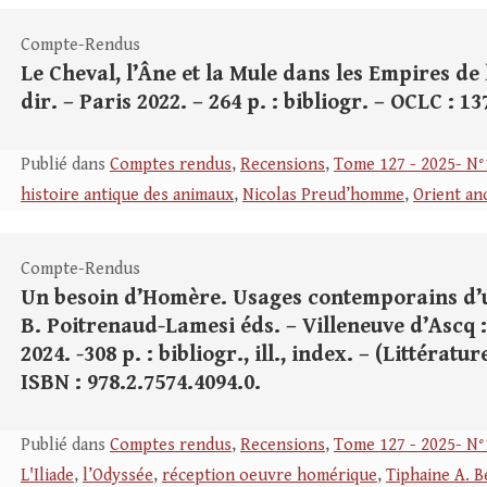
Compte-Rendus
Le Cheval, l’Âne et la Mule dans les Empires de 
dir. – Paris 2022. – 264 p. : bibliogr. – OCLC : 1
Publié dans
Comptes rendus
,
Recensions
,
Tome 127 - 2025- N°
histoire antique des animaux
,
Nicolas Preud’homme
,
Orient an
Compte-Rendus
Un besoin d’Homère. Usages contemporains d’un
B. Poitrenaud-Lamesi éds. – Villeneuve d’Ascq :
2024. -308 p. : bibliogr., ill., index. – (Littératu
ISBN : 978.2.7574.4094.0.
Publié dans
Comptes rendus
,
Recensions
,
Tome 127 - 2025- N°
L'Iliade
,
l’Odyssée
,
réception oeuvre homérique
,
Tiphaine A. 