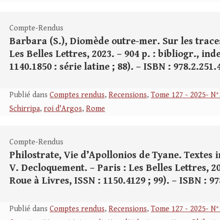
Compte-Rendus
Barbara (S.), Diomède outre-mer. Sur les traces
Les Belles Lettres, 2023. – 904 p. : bibliogr., in
1140.1850 : série latine ; 88). – ISBN : 978.2.251.
Publié dans
Comptes rendus
,
Recensions
,
Tome 127 - 2025- N°
Schirripa
,
roi d'Argos
,
Rome
Compte-Rendus
Philostrate, Vie d’Apollonios de Tyane. Textes 
V. Decloquement. – Paris : Les Belles Lettres, 202
Roue à Livres, ISSN : 1150.4129 ; 99). – ISBN : 9
Publié dans
Comptes rendus
,
Recensions
,
Tome 127 - 2025- N°