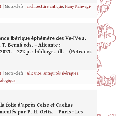
1
| Mots-clefs :
architecture antique
,
Hany Kahwagi-
ence ibérique éphémère des Ve-IVe s.
. T. Berná eds. – Alicante :
3. – 222 p. : bibliogr., ill. – (Petracos
1
| Mots-clefs :
Alicante
,
antiquités ibériques
,
éologique
 folie d’après Celse et Caelius
mentés par P. H. Ortiz. – Paris : Les