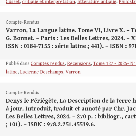
Cusset
,
critique et interprétation
,
littérature antique
,
Philostr
Compte-Rendus
Varron, La Langue latine. Tome VI, Livre X. – T
G. Bonnet. – Paris : Les Belles Lettres, 2024. – X
ISSN : 0184-7155 : série latine ; 441). – ISBN : 9
Publié dans
Comptes rendus
,
Recensions
,
Tome 127 - 2025- N°
latine
,
Lucienne Deschamps
,
Varron
Compte-Rendus
Denys le Périégète, La Description de la terre h
à jour. Introduit, traduit et annoté par Chr. Ja
Les Belles Lettres, 2024. – 270 p. : bibliogr., ca
; 101). – ISBN : 978.2.251.45539.6.