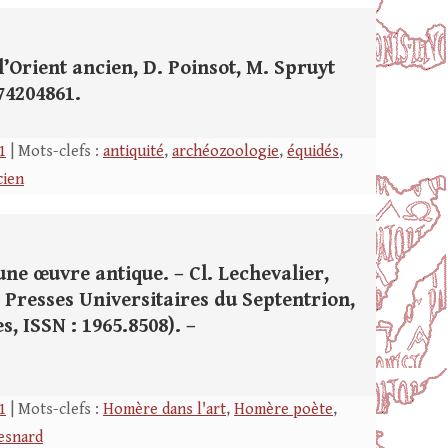
l’Orient ancien, D. Poinsot, M. Spruyt
374204861.
1
| Mots-clefs :
antiquité
,
archéozoologie
,
équidés
,
cien
e œuvre antique. – Cl. Lechevalier,
 Presses Universitaires du Septentrion,
res, ISSN : 1965.8508). –
1
| Mots-clefs :
Homère dans l'art
,
Homère poète
,
Besnard