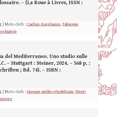
glossaire. – (La Roue à Livres, ISSN :
1
| Mots-clefs :
Caelius Aurelianus
,
Fabienne
sychiatrie
ia del Mediterraneo. Uno studio sulle
 – Stuttgart : Steiner, 2024. – 568 p. :
schriften ; Bd. 74). – ISBN :
1
| Mots-clefs :
époque médio‑républicain
,
Henri
istoire