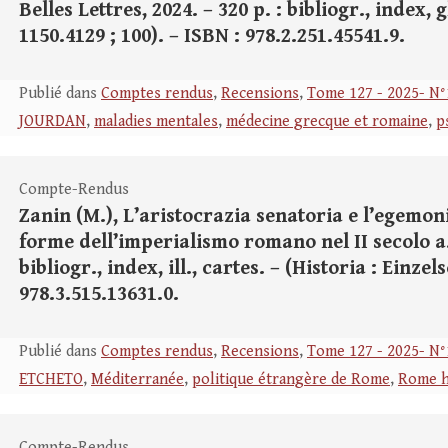
Belles Lettres, 2024. – 320 p. : bibliogr., index, 
1150.4129 ; 100). – ISBN : 978.2.251.45541.9.
Publié dans
Comptes rendus
,
Recensions
,
Tome 127 - 2025- N°
JOURDAN
,
maladies mentales
,
médecine grecque et romaine
,
p
Compte-Rendus
Zanin (M.), L’aristocrazia senatoria e l’egemon
forme dell’imperialismo romano nel II secolo a.C.
bibliogr., index, ill., cartes. – (Historia : Einzel
978.3.515.13631.0.
Publié dans
Comptes rendus
,
Recensions
,
Tome 127 - 2025- N°
ETCHETO
,
Méditerranée
,
politique étrangère de Rome
,
Rome h
Compte-Rendus