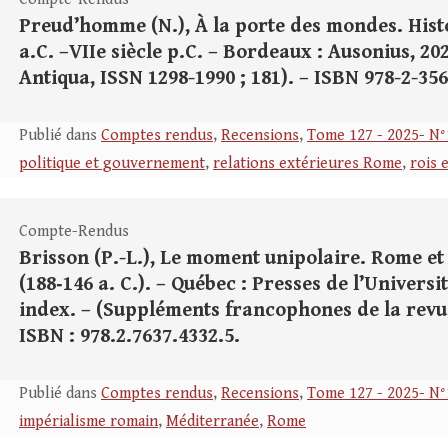
Preud’homme (N.), À la porte des mondes. Histoi
a.C. –VIIe siècle p.C. – Bordeaux : Ausonius, 2024
Antiqua, ISSN 1298-1990 ; 181). – ISBN 978-2-356
Publié dans
Comptes rendus
,
Recensions
,
Tome 127 - 2025- N°
politique et gouvernement
,
relations extérieures Rome
,
rois 
Compte-Rendus
Brisson (P.-L.), Le moment unipolaire. Rome et
(188‑146 a. C.). – Québec : Presses de l’Universit
index. – (Suppléments francophones de la revue 
ISBN : 978.2.7637.4332.5.
Publié dans
Comptes rendus
,
Recensions
,
Tome 127 - 2025- N°
impérialisme romain
,
Méditerranée
,
Rome