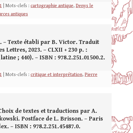
1
| Mots-clefs :
cartographie antique
,
Denys le
rces antiques
– Texte établi par B. Victor. Traduit
s Lettres, 2023. – CLXII + 230 p. :
 latine ; 440). – ISBN : 978.2.251.01500.2.
1
| Mots-clefs :
critique et interprétation
,
Pierre
hoix de textes et traductions par A.
owski. Postface de L. Brisson. – Paris
ndex. – ISBN : 978.2.251.45487.0.