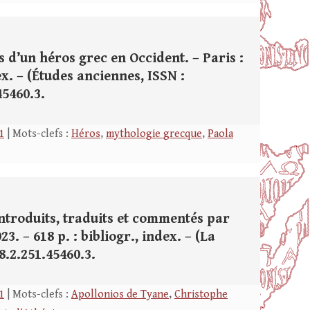
 d’un héros grec en Occident. – Paris :
dex. – (Études anciennes, ISSN :
45460.3.
1
| Mots-clefs :
Héros
,
mythologie grecque
,
Paola
introduits, traduits et commentés par
3. – 618 p. : bibliogr., index. – (La
78.2.251.45460.3.
1
| Mots-clefs :
Apollonios de Tyane
,
Christophe