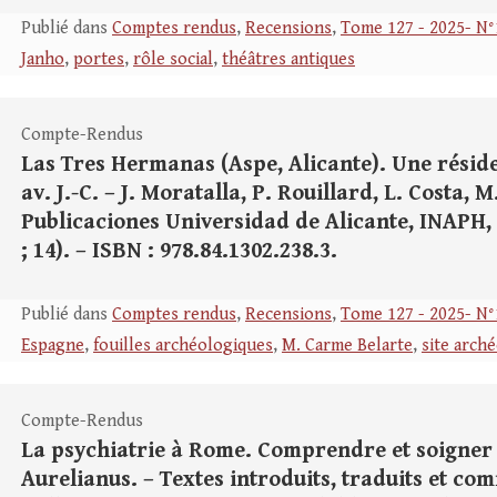
Publié dans
Comptes rendus
,
Recensions
,
Tome 127 - 2025- N°
Janho
,
portes
,
rôle social
,
théâtres antiques
Compte-Rendus
Las Tres Hermanas (Aspe, Alicante). Une résid
av. J.-C. – J. Moratalla, P. Rouillard, L. Costa, M
Publicaciones Universidad de Alicante, INAPH, 202
; 14). – ISBN : 978.84.1302.238.3.
Publié dans
Comptes rendus
,
Recensions
,
Tome 127 - 2025- N°
Espagne
,
fouilles archéologiques
,
M. Carme Belarte
,
site arch
Compte-Rendus
La psychiatrie à Rome. Comprendre et soigner la
Aurelianus. – Textes introduits, traduits et com